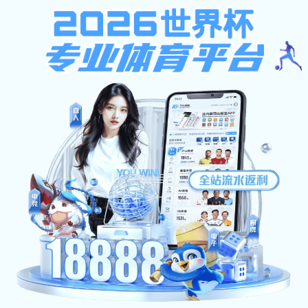
沙巴买球
专业买球网
沙巴买球:
沙巴滚球app买球赛概况