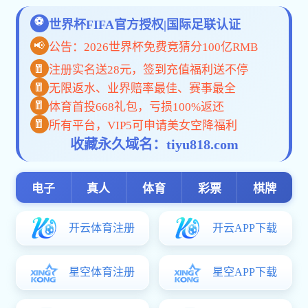
当前位置：
首页
沙巴滚球app买球赛概况
机构设置
海洋工程系
海洋工程系