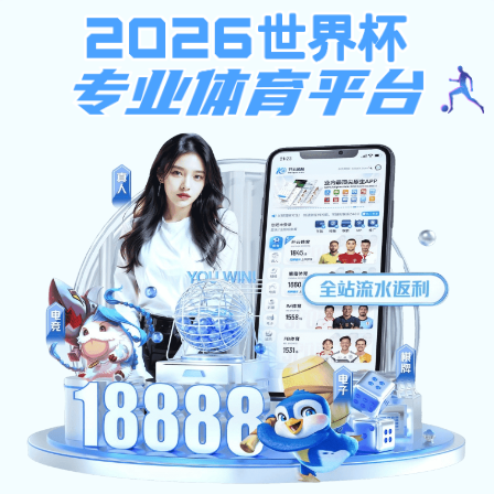
沙巴买球
专业买球网
沙巴买球:
沙巴滚球app买球赛概况