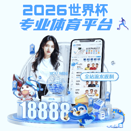
沙巴买球
沙巴体育app-人民电器集团上海公司
提示：访问地址无效，Article/c06ae50c-e472-4b4b-8b6f-
906ae0c9c8c7找不到对应的栏目！
首页
关闭此页